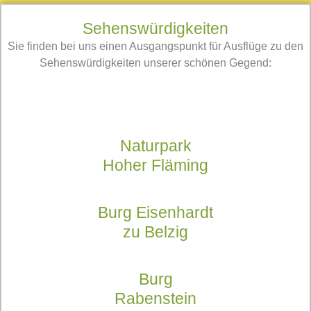
Sehenswürdigkeiten
Sie finden bei uns einen Ausgangspunkt für Ausflüge zu den
Sehenswürdigkeiten unserer schönen Gegend:
Erleben und entdecken Sie den
Naturpark Hoher Fläming.
Naturpark
Hoher Fläming
Hoch über der Stadt thront Bad Belzigs markantes
historisches Wahrzeichen.
Burg Eisenhardt
zu Belzig
Lassen Sie sich verzaubern von der urigen
Ausstrahlung der Burg Rabenstein.
Burg
Rabenstein